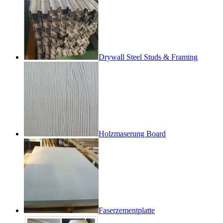
Drywall Steel Studs & Framing
Holzmaserung Board
Faserzementplatte