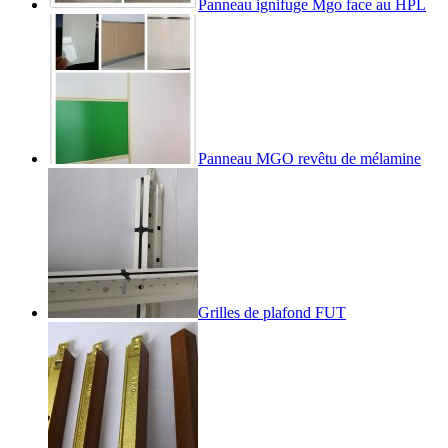
Panneau ignifuge Mgo face au HPL
Panneau MGO revêtu de mélamine
Grilles de plafond FUT