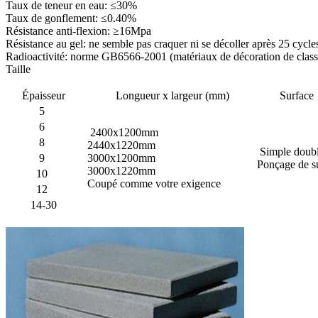
Taux de teneur en eau: ≤30%
Taux de gonflement: ≤0.40%
Résistance anti-flexion: ≥16Mpa
Résistance au gel: ne semble pas craquer ni se décoller après 25 cycl
Radioactivité: norme GB6566-2001 (matériaux de décoration de clas
Taille
Épaisseur
Longueur x largeur (mm)
Surface
5
6
2400x1200mm
8
2440x1220mm
Simple doub
9
3000x1200mm
Ponçage de s
3000x1220mm
10
Coupé comme votre exigence
12
14-30