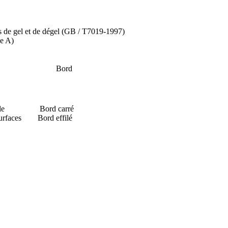
es de gel et de dégel (GB / T7019-1997)
se A)
Bord
le
Bord carré
urfaces
Bord effilé