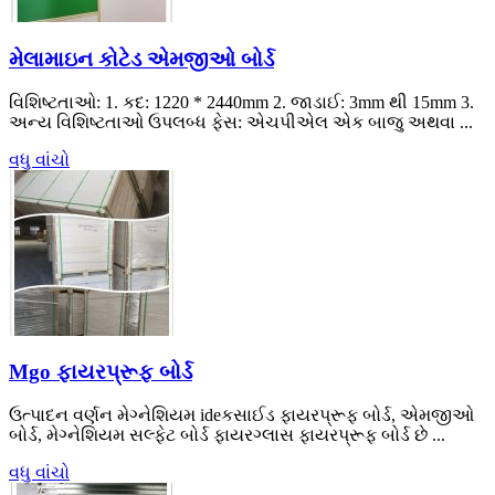
મેલામાઇન કોટેડ એમજીઓ બોર્ડ
વિશિષ્ટતાઓ: 1. કદ: 1220 * 2440mm 2. જાડાઈ: 3mm થી 15mm 3.
અન્ય વિશિષ્ટતાઓ ઉપલબ્ધ ફેસ: એચપીએલ એક બાજુ અથવા ...
વધુ વાંચો
Mgo ફાયરપ્રૂફ બોર્ડ
ઉત્પાદન વર્ણન મેગ્નેશિયમ ideકસાઈડ ફાયરપ્રૂફ બોર્ડ, એમજીઓ
બોર્ડ, મેગ્નેશિયમ સલ્ફેટ બોર્ડ ફાયરગ્લાસ ફાયરપ્રૂફ બોર્ડ છે ...
વધુ વાંચો