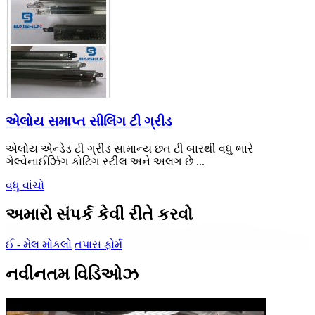
એલોય સમાપ્ત સીલિંગ ટી ગ્રીડ
એલોય એન્ડેડ ટી ગ્રીડ સામાન્ય છત ટી બારથી વધુ ભારે
ગેલ્વેનાઈઝિંગ કોટિંગ સ્ટીલ અને અલગ છે ...
વધુ વાંચો
અમારો સંપર્ક કેવી રીતે કરવો
ઈ - મેલ મોકલો
તપાસ ફોર્મ
નવીનતમ વિડિઓઝ