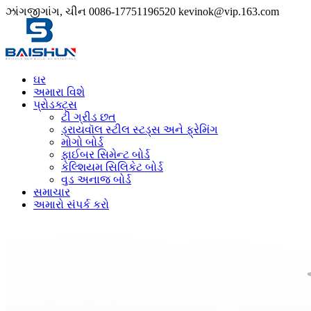
ઝાંગજીગાંગ, ચીન
0086-17751196520
kevinok@vip.163.com
ઘર
અમારા વિશે
પ્રોડક્ટ્સ
ટી ગ્રીડ છત
ડ્રાયવૉલ સ્ટીલ સ્ટડ્સ અને ફ્રેમિંગ
મોગો બોર્ડ
ફાઈબર સિમેન્ટ બોર્ડ
કેલ્શિયમ સિલિકેટ બોર્ડ
વુડ અનાજ બોર્ડ
સમાચાર
અમારો સંપર્ક કરો