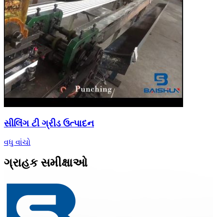
સીલિંગ ટી ગ્રીડ ઉત્પાદન
વધુ વાંચો
ગ્રાહક સમીક્ષાઓ