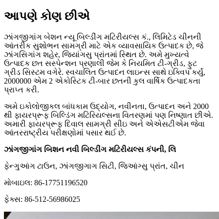
આપણે કોણ છીએ
ઝાંગજીગાંગ બેશન ન્યૂ બિલ્ડીંગ મટિરીયલ્સ કં., લિમિટેડ ચીનની
આંતરીક સુશોભન સામગ્રી માટે એક વ્યાવસાયિક ઉત્પાદક છે, જે
ઝાંગસિગાંગ શહેર, જિયાંગસુ પ્રાંતમાં સ્થિત છે. અમે મુખ્યત્વે
ઉત્પાદક છત સસ્પેન્શન પ્રણાલી જેમ કે નિયમિત ટી-ગ્રીડ, ફુટ
ગ્રીડ સિસ્ટમ વગેરે. સ્વચાલિત ઉત્પાદન લાઇન્સ સાથે ઇક્વિપ કર્યું,
2000000 એમ 2 એકોસ્ટિક ટી-બાર છતની કુલ વાર્ષિક ઉત્પાદકતા
પ્રાપ્ત કરી.
અમે ઇકોલોજીકલ બાંધકામ ઉદ્યોગ, નવીનતા, ઉત્પાદન અને 2000
થી ફાયરપ્રૂફ બિલ્ડિંગ મટિરિયલ્સના વિતરણમાં પણ નિષ્ણાત છીએ.
અમારી ફાયરપ્રૂફ દિવાલ સામગ્રી સીઇ અને એએસટીએમ જેવા
આંતરરાષ્ટ્રીય પરીક્ષણોમાં પસાર થઈ છે.
ઝાંગજીગાંગ બિશન નવી બિલ્ડીંગ મટિરીયલ્સ કંપની, લિ
ફેન્ગુઆંગ ટાઉન, ઝાંગજીગાગ સિટી, જિઆંગ્સુ પ્રાંત, ચીન
મોબાઇલ: 86-17751196520
ફેક્સ: 86-512-56986025