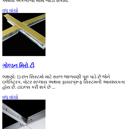
અથવા એકબીજા સાથે જોડી શકાય.
વધુ વાંચો
ગોલ્ડન મિરો ટી
લક્ષણો: 1) છત સિસ્ટમો માટે સરળ જાળવણી પૂરું પાડે છે જેને
ઇલેક્ટ્રિક, વોટર સપ્લાય અથવા ફાયરપ્રૂફ સિસ્ટમની આવશ્યકતા
હોય છે. ટાઇલ્સ કરી શકે છે ...
વધુ વાંચો