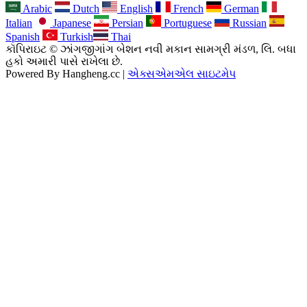
Arabic
Dutch
English
French
German
Italian
Japanese
Persian
Portuguese
Russian
Spanish
Turkish
Thai
કૉપિરાઇટ © ઝાંગજીગાંગ બેશન નવી મકાન સામગ્રી મંડળ, લિ. બધા
હકો અમારી પાસે રાખેલા છે.
Powered By Hangheng.cc |
એક્સએમએલ સાઇટમેપ