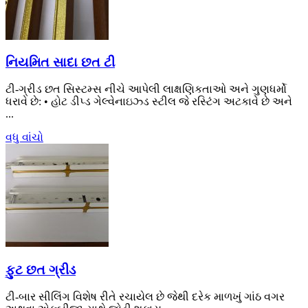
નિયમિત સાદા છત ટી
ટી-ગ્રીડ છત સિસ્ટમ્સ નીચે આપેલી લાક્ષણિકતાઓ અને ગુણધર્મો
ધરાવે છે: • હોટ ડીપ્ડ ગેલ્વેનાઇઝ્ડ સ્ટીલ જે ​​રસ્ટિંગ અટકાવે છે અને
...
વધુ વાંચો
ફુટ છત ગ્રીડ
ટી-બાર સીલિંગ વિશેષ રીતે રચાયેલ છે જેથી દરેક માળખું ગાંઠ વગર