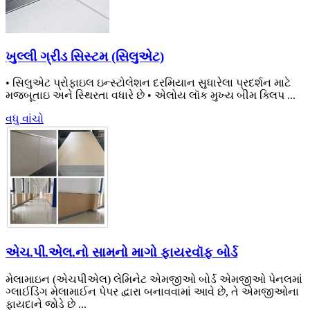
ખુલ્લી ગ્રીડ સિસ્ટમ (સિલુએટ)
• સિલુએટ પ્રોફાઇલ ઇન્સ્ટોલેશન દરમિયાન સુધારેલા પ્રદર્શન માટે
મજબૂતાઇ અને સ્થિરતા વધારે છે • એલોય લૉક મુખ્ય બીમ ક્લિપ ...
વધુ વાંચો
એચ.પી.એલ.નો સામનો માગો ફાયરવૉફ બોર્ડ
મેલામાઇન (એચપીએલ) લેમિનેટ એમજીઓ બોર્ડ એમજીઓ પેનલમાં
ગ્લાઈડિંગ મેલામાઈન પેપર દ્વારા બનાવવામાં આવે છે, તે એમજીઓના
ફાયદાને જોડે છે ...