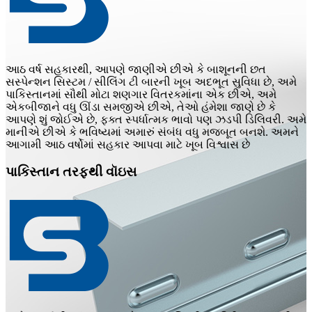
આઠ વર્ષ સહકારથી, આપણે જાણીએ છીએ કે બાશૂનની છત
સસ્પેન્શન સિસ્ટમ / સીલિંગ ટી બારની ખૂબ અદભૂત સુવિધા છે, અમે
પાકિસ્તાનમાં સૌથી મોટા શણગાર વિતરકમાંના એક છીએ, અમે
એકબીજાને વધુ ઊંડા સમજીએ છીએ, તેઓ હંમેશા જાણે છે કે
આપણે શું જોઈએ છે, ફક્ત સ્પર્ધાત્મક ભાવો પણ ઝડપી ડિલિવરી. અમે
માનીએ છીએ કે ભવિષ્યમાં અમારું સંબંધ વધુ મજબૂત બનશે. અમને
આગામી આઠ વર્ષોમાં સહકાર આપવા માટે ખૂબ વિશ્વાસ છે
પાકિસ્તાન તરફથી વૉઇસ