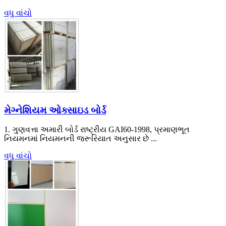
વધુ વાંચો
મેગ્નેશિયમ ઓક્સાઇડ બોર્ડ
1. ગુણવત્તા અમારી બોર્ડ રાષ્ટ્રીય GAI60-1998, પ્રમાણભૂત
નિયમનમાં નિયમનની જરૂરિયાત અનુસાર છે ...
વધુ વાંચો