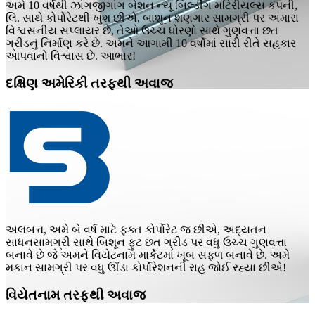
અમે 10 વર્ષથી ઝાંગજીગાંગ બેશન ન્યૂ બિલ્ડીંગ મટિરીયલ્સ કંપની,
લિ. સાથે કોર્પોરેટથી ખુશ છીએ, બાશૂન શણગાર સામગ્રી પર અમારા
વિશ્વસનીય સપ્લાયર છે, તેઓ ઉચ્ચ ધોરણો સાથે ગુણવત્તા છત
ગ્રીડનું નિર્માણ કરે છે. અમને આગામી 10 વર્ષોમાં સારી રીતે સહકાર
આપવાનો વિશ્વાસ છે. આભાર!
દક્ષિણ અમેરિકી તરફથી અવાજ
અલબત્ત, અમે બે વર્ષ માટે ફક્ત કોર્પોરેટ જ છીએ, અદ્યતન
સાધનસામગ્રી સાથે બિશૂન ફુટ છત ગ્રીડ પર વધુ ઉચ્ચ ગુણવત્તા
બનાવે છે જે અમને વિયેટનામ માર્કેટમાં ખૂબ સફળ બનાવે છે. અમે
મકાન સામગ્રી પર વધુ ઊંડા કોર્પોરેશનની રાહ જોઈ રહ્યા છીએ!
વિયેતનામ તરફથી અવાજ