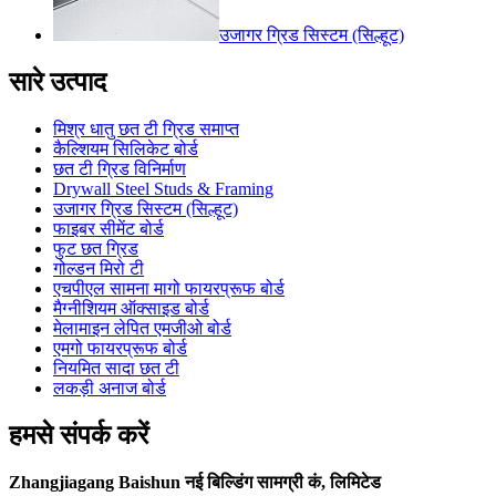
उजागर ग्रिड सिस्टम (सिल्हूट)
सारे उत्पाद
मिश्र धातु छत टी ग्रिड समाप्त
कैल्शियम सिलिकेट बोर्ड
छत टी ग्रिड विनिर्माण
Drywall Steel Studs & Framing
उजागर ग्रिड सिस्टम (सिल्हूट)
फाइबर सीमेंट बोर्ड
फुट छत ग्रिड
गोल्डन मिरो टी
एचपीएल सामना मागो फायरप्रूफ बोर्ड
मैग्नीशियम ऑक्साइड बोर्ड
मेलामाइन लेपित एमजीओ बोर्ड
एमगो फायरप्रूफ बोर्ड
नियमित सादा छत टी
लकड़ी अनाज बोर्ड
हमसे संपर्क करें
Zhangjiagang Baishun नई बिल्डिंग सामग्री कं, लिमिटेड