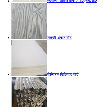
एचपीएल सामना मागो फायरप्रूफ बोर्ड
लकड़ी अनाज बोर्ड
कैल्शियम सिलिकेट बोर्ड