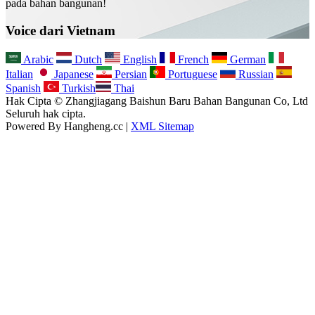
pada bahan bangunan!
Voice dari Vietnam
Arabic
Dutch
English
French
German
Italian
Japanese
Persian
Portuguese
Russian
Spanish
Turkish
Thai
Hak Cipta © Zhangjiagang Baishun Baru Bahan Bangunan Co, Ltd
Seluruh hak cipta.
Powered By Hangheng.cc |
XML Sitemap