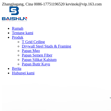
Zhangjiagang, Cina
0086-17751196520
kevinok@vip.163.com
Rumah
Tentang kami
Produk
T Grid Ceiling
Drywall Steel Studs & Framing
Papan Mgo
Papan Semen Fiber
Papan Silikat Kalsium
Papan Butir Kayu
Berita
Hubungi kami