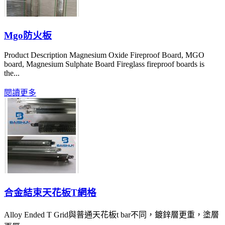
Mgo防火板
Product Description Magnesium Oxide Fireproof Board, MGO
board, Magnesium Sulphate Board Fireglass fireproof boards is
the...
閱讀更多
合金結束天花板T網格
Alloy Ended T Grid與普通天花板t bar不同，鍍鋅層更重，塗層