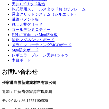
天井Tグリッド製造
乾式壁用スチールスタッドおよびフレーム
露出グリッドシステム（シルエット）
繊維セメント板
FUT天井グリッド
ゴールデンミロティー
HPLに直面したMgo防火板
酸化マグネシウムボード
メラミンコーティングMGOボード
Mgo防火ボード
レギュラープレーン天井Tシャツ
木目ボード
お問い合わせ
張家港白雲新建築材料有限公司
追加：江蘇省張家港市鳳凰町
モバイル：86-17751196520