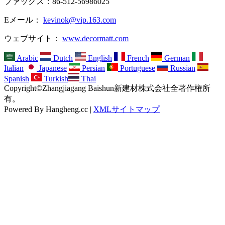
ファックス：86-512-56986025
Eメール：
kevinok@vip.163.com
ウェブサイト：
www.decormatt.com
Arabic
Dutch
English
French
German
Italian
Japanese
Persian
Portuguese
Russian
Spanish
Turkish
Thai
Copyright©Zhangjiagang Baishun新建材株式会社全著作権所
有。
Powered By Hangheng.cc |
XMLサイトマップ