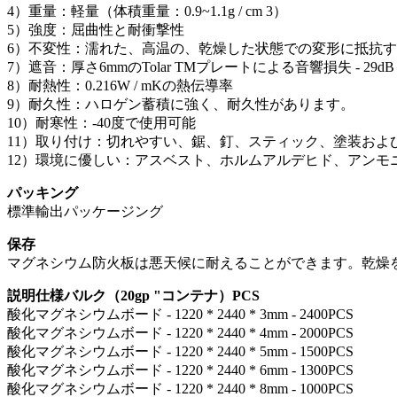
4）重量：軽量（体積重量：0.9~1.1g / cm 3）
5）強度：屈曲性と耐衝撃性
6）不変性：濡れた、高温の、乾燥した状態での変形に抵抗
7）遮音：厚さ6mmのTolar TMプレートによる音響損失 - 29dB
8）耐熱性：0.216W / mKの熱伝導率
9）耐久性：ハロゲン蓄積に強く、耐久性があります。
10）耐寒性：-40度で使用可能
11）取り付け：切れやすい、鋸、釘、スティック、塗装およ
12）環境に優しい：アスベスト、ホルムアルデヒド、アンモ
パッキング
標準輸出パッケージング
保存
マグネシウム防火板は悪天候に耐えることができます。乾燥
説明仕様バルク（20gp "コンテナ）PCS
酸化マグネシウムボード - 1220 * 2440 * 3mm - 2400PCS
酸化マグネシウムボード - 1220 * 2440 * 4mm - 2000PCS
酸化マグネシウムボード - 1220 * 2440 * 5mm - 1500PCS
酸化マグネシウムボード - 1220 * 2440 * 6mm - 1300PCS
酸化マグネシウムボード - 1220 * 2440 * 8mm - 1000PCS