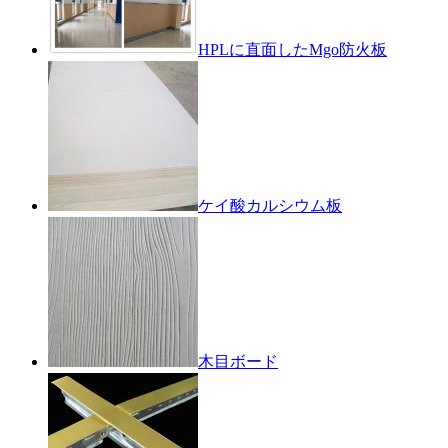
HPLに直面したMgo防火板
ケイ酸カルシウム板
木目ボード